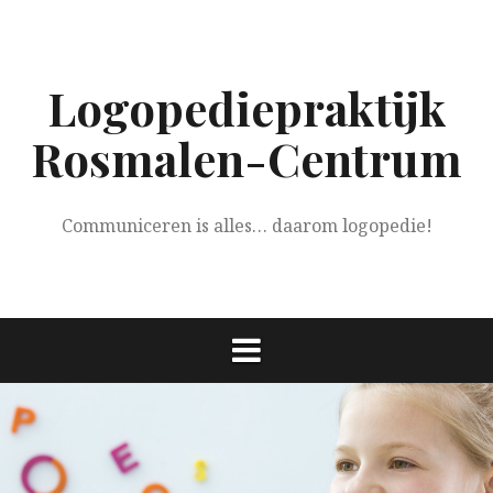
Spring
naar
inhoud
Logopediepraktijk
Rosmalen-Centrum
Communiceren is alles… daarom logopedie!