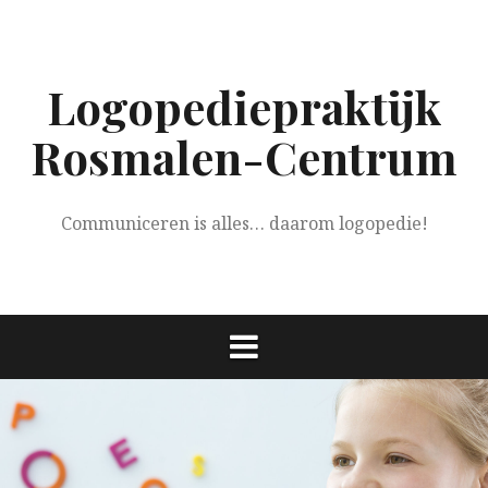
Spring
naar
inhoud
Logopediepraktijk
Rosmalen-Centrum
Communiceren is alles… daarom logopedie!