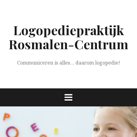
Spring
naar
inhoud
Logopediepraktijk
Rosmalen-Centrum
Communiceren is alles… daarom logopedie!